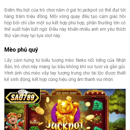
Điểm thu hút của trò chơi nằm ở giá trị jackpot có thể đạt tới
hàng trăm triệu đồng. Mỗi vòng quay đều tạo cảm giác hồi
hộp bởi chỉ cần một sự kết hợp phù hợp, phần thưởng lớn có
thể xuất hiện bất ngờ. Điều này khiến nhiều anh em yêu thích
thử vận may tại tựa slot này.
Mèo phú quý
Lấy cảm hứng từ biểu tượng mèo Neko nổi tiếng của Nhật
Bản, trò chơi này mang lại bầu không khí vui tươi và gần gũi.
Hình ảnh chú mèo vẫy tay tượng trưng cho tài lộc được thiết
kế sinh động, kết hợp cùng hiệu ứng âm thanh vui nhộn.