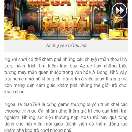
Những yếu tố thu hút
Người chơi có thể khám phá những câu chuyện thần thoại Hy
Lạp, hành trình tìm kiếm kho báu Aztec hay những biểu
tượng may mắn quen thuộc trong văn hóa Á Đông. Nhờ vậy,
trải nghiệm
nổ hũ
không chỉ dừng lại ở việc quay thưởng mà
còn mang đến cảm giác khám phá những thế giới trò chơi
khác nhau.
Ngoài ra, Sao789 là cổng game thường xuyên triển khai các
chương trình ưu đãi nhằm tăng thêm giá trị cho quá trình trải
nghiệm. Những sự kiện thưởng nạp, hoàn trả hay quà tặng
dành cho hội viên mới giúp thành viên có thêm động lực
khám phá kho trò chơi phong phú.