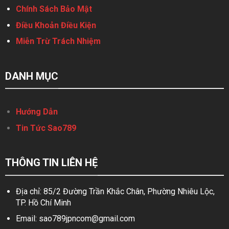
Chính Sách Bảo Mật
Điều Khoản Điều Kiện
Miễn Trừ Trách Nhiệm
DANH MỤC
Hướng Dẫn
Tin Tức Sao789
THÔNG TIN LIÊN HỆ
Địa chỉ: 85/2 Đường Trần Khắc Chân, Phường Nhiêu Lộc,
TP. Hồ Chí Minh
Email:
sao789jpncom@gmail.com