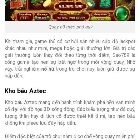
Quay hũ mèo phú quý
Khi tham gia, game thủ có cơ hội săn nhiều cấp độ jackpot
khác nhau như mini, mega hoặc giải thưởng lớn. Giá trị các
giải thưởng luôn thay đổi theo từng thời điểm, Sao789 là
cổng game tạo nên sự bất ngờ trong mỗi vòng quay. Nhờ
vậy, trải nghiệm
nổ hũ
trong trò chơi này luôn giữ được sự
hấp dẫn.
Kho báu Aztec
Kho báu Aztec mang đến hành trình khám phá nền văn minh
cổ đại với đồ họa 3D sống động. Các biểu tượng như đá quý,
tượng thần hay di tích cổ được thiết kế tỉ mỉ, tạo nên bầu
không khí phiêu lưu đầy hấp dẫn.
Điểm đặc biệt của trò chơi nằm ở cơ chế vòng quay miễn phí.