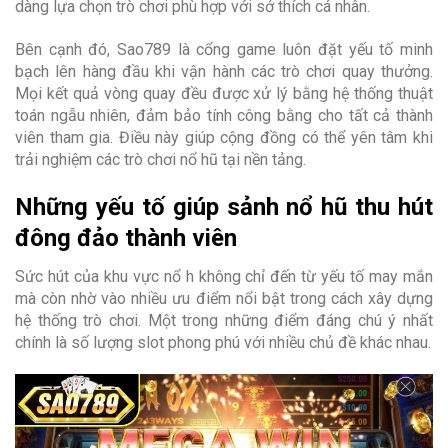
dàng lựa chọn trò chơi phù hợp với sở thích cá nhân.
Bên cạnh đó, Sao789 là cổng game luôn đặt yếu tố minh
bạch lên hàng đầu khi vận hành các trò chơi quay thưởng.
Mọi kết quả vòng quay đều được xử lý bằng hệ thống thuật
toán ngẫu nhiên, đảm bảo tính công bằng cho tất cả thành
viên tham gia. Điều này giúp cộng đồng có thể yên tâm khi
trải nghiệm các trò chơi nổ hũ tại nền tảng.
Những yếu tố giúp sảnh nổ hũ thu hút
đông đảo thành viên
Sức hút của khu vực nổ h không chỉ đến từ yếu tố may mắn
mà còn nhờ vào nhiều ưu điểm nổi bật trong cách xây dựng
hệ thống trò chơi. Một trong những điểm đáng chú ý nhất
chính là số lượng slot phong phú với nhiều chủ đề khác nhau.