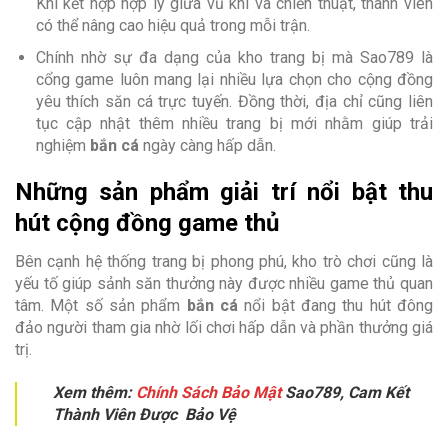
Khi kết hợp hợp lý giữa vũ khí và chiến thuật, thành viên
có thể nâng cao hiệu quả trong mỗi trận.
Chính nhờ sự đa dạng của kho trang bị mà Sao789 là
cổng game luôn mang lại nhiều lựa chọn cho cộng đồng
yêu thích săn cá trực tuyến. Đồng thời, địa chỉ cũng liên
tục cập nhật thêm nhiều trang bị mới nhằm giúp trải
nghiệm
bắn cá
ngày càng hấp dẫn.
Những sản phẩm giải trí nổi bật thu
hút cộng đồng game thủ
Bên cạnh hệ thống trang bị phong phú, kho trò chơi cũng là
yếu tố giúp sảnh săn thưởng này được nhiều game thủ quan
tâm. Một số sản phẩm
bắn cá
nổi bật đang thu hút đông
đảo người tham gia nhờ lối chơi hấp dẫn và phần thưởng giá
trị.
Xem thêm:
Chính Sách Bảo Mật
Sao789, Cam Kết
Thành Viên Được Bảo Vệ