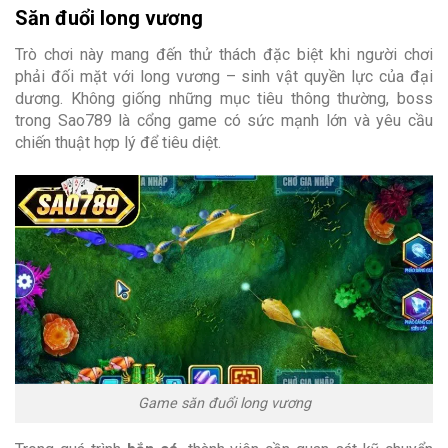
Săn đuổi long vương
Trò chơi này mang đến thử thách đặc biệt khi người chơi
phải đối mặt với long vương – sinh vật quyền lực của đại
dương. Không giống những mục tiêu thông thường, boss
trong Sao789 là cổng game có sức mạnh lớn và yêu cầu
chiến thuật hợp lý để tiêu diệt.
Game săn đuổi long vương