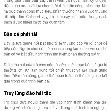
Trong quá trình
bắn cá,
thành viên cần quan sát kỹ chuyển
động của boss và lựa chọn thời điểm tấn công thích hợp. Khi
hạ gục thành công mục tiêu, phần thưởng nhận được thường
rất hấp dẫn. Chính vì vậy, trò chơi này luôn nằm trong danh
sách được nhiều cược thủ quan tâm.
Bắn cá phát tài
Đây là tựa game nổi bật nhờ tỷ lệ thưởng cao và lối chơi dễ
tiếp cận. Người chơi có thể nhanh chóng làm quen với cơ chế
săn cá và bắt đầu hành trình tìm kiếm phần thưởng giá trị.
Điểm thu hút của trò chơi nằm ở việc nhiều mục tiêu có giá trị
thưởng lớn. Khi tận dụng tốt chiến thuật và lựa chọn đúng
thời điểm tấn công, game thủ hoàn toàn có thể nâng cao kết
quả trong quá trình
bắn cá.
Truy lùng đảo hải tặc
Trò chơi đưa người tham gia vào hành trình khám phá đại
dương với nhiều nhiệm vụ thú vị. Trong quá trình trải nghiệm,